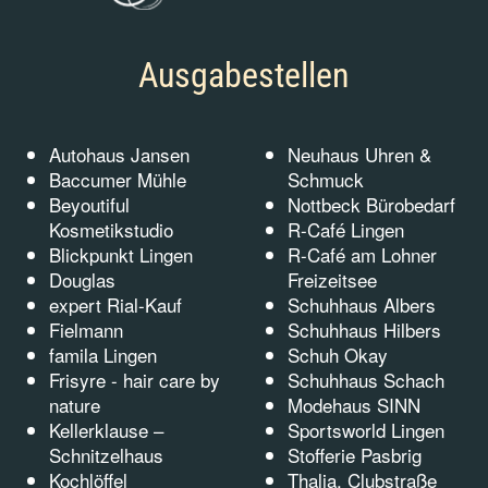
Ausgabestellen
Autohaus Jansen
Neuhaus Uhren &
Baccumer Mühle
Schmuck
Beyoutiful
Nottbeck Bürobedarf
Kosmetikstudio
R-Café Lingen
Blickpunkt Lingen
R-Café am Lohner
Douglas
Freizeitsee
expert Rial-Kauf
Schuhhaus Albers
Fielmann
Schuhhaus Hilbers
famila Lingen
Schuh Okay
Frisyre - hair care by
Schuhhaus Schach
nature
Modehaus SINN
Kellerklause –
Sportsworld Lingen
Schnitzelhaus
Stofferie Pasbrig
Kochlöffel
Thalia, Clubstraße